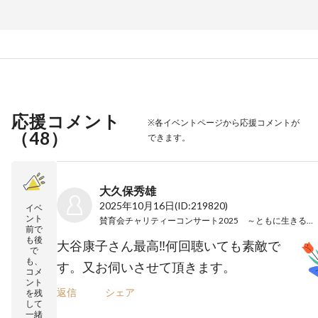
応援コメント
※各イベントページから応援コメントが
（
48
）
できます。
大久保秀雄
2025年10月16日
(ID:219820)
イベ
ント
賛育会チャリティーコンサート2025 ～ともに生きる音楽会～
前で
も後
大谷康子さん最高‼️何回聴いても素敵で
で
も、
す。又お伺いさせて頂きます。
コメ
ント
返信
シェア
を残
して
一緒