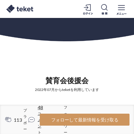
賛育会後援会
2022年07月からteketを利用しています
48
フ
ブ
コ
ォ
ラ
113
334
フォローして最新情報を受け取る
メ
ロ
ボ
ン
ワ
ー
ト
ー