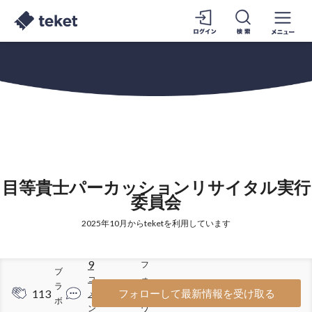
目等貴士パーカッションリサイタル実行
委員会
2025年10月からteketを利用しています
9
フ
ブ
コ
ォ
ラ
113
74
フォローして最新情報を受け取る
メ
ロ
ボ
ン
ワ