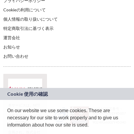
プライバシーポリシー
Cookieの利用について
個人情報の取り扱いについて
特定商取引法に基づく表示
運営会社
お知らせ
お問い合わせ
本サービスは、NTT
JASRAC許諾番号：
On our website we use some cookies. These are
ドコモグループの新
9024936001Y45037
規事業創出プログラ
necessary for our site to work properly and to give us
JASRAC許諾番号：
ム「docomo
9024936002Y45040
information about how our site is used.
STARTUP」を通じて
企画され、株式会社