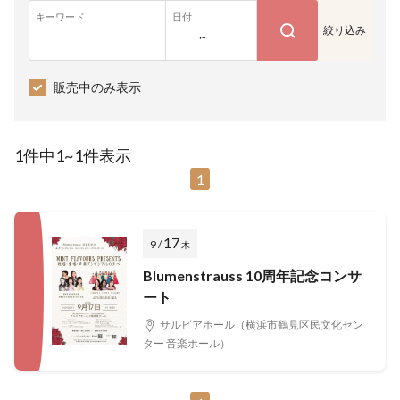
キーワード
日付
絞り込み
~
販売中のみ表示
1件中1~1件表示
1
17
9 /
木
Blumenstrauss 10周年記念コンサ
ート
サルビアホール（横浜市鶴見区民文化セン
ター 音楽ホール）