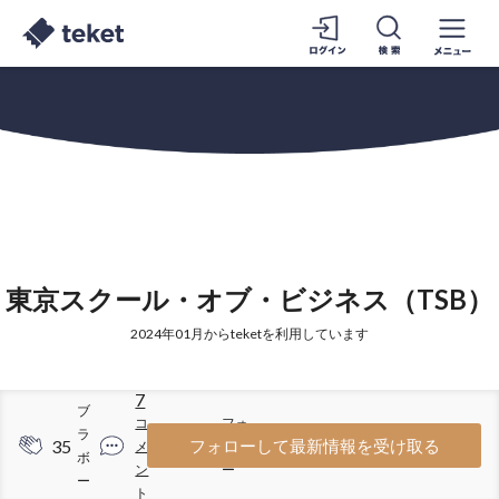
東京スクール・オブ・ビジネス（TSB）
2024年01月からteketを利用しています
7
ブ
コ
フォ
ラ
35
17
フォローして最新情報を受け取る
メ
ロワ
ボ
ン
ー
ー
ト