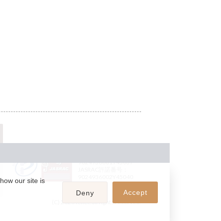
JASRAC許諾番号：
9024936001Y45037
JASRAC許諾番号：
9024936002Y45040
how our site is
Accept
Deny
(C) 2026 teket. all rights reserved.