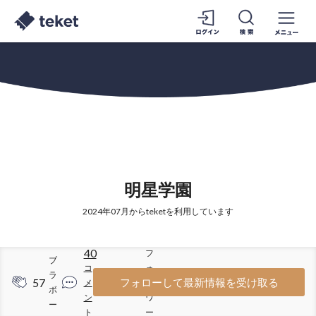
明星学園
2024年07月からteketを利用しています
40
フ
ブ
コ
ォ
ラ
57
243
フォローして最新情報を受け取る
メ
ロ
ボ
ン
ワ
ー
ト
ー