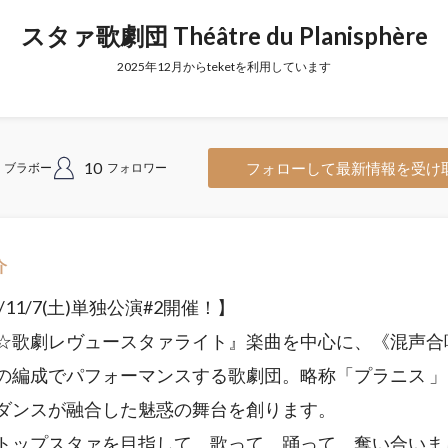
スタァ歌劇団 Théâtre du Planisphère
2025年12月からteketを利用しています
10
フォローして最新情報を受け
ブラボー
フォロワー
介
6/11/7(土)単独公演#2開催！】
☆歌劇レヴュースタァライト』楽曲を中心に、《混声合
の編成でパフォーマンスする歌劇団。略称「プラニス 」
ダンスが融合した魅惑の舞台を創ります。
トップスタァを目指して、歌って、踊って、奪い合いま