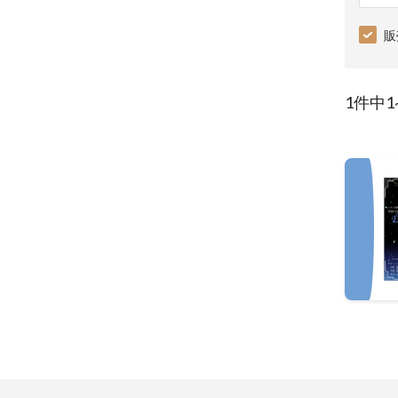
販
1件中1