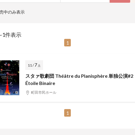
売中のみ表示
~1件表示
1
7
11 /
土
スタァ歌劇団 Théâtre du Planisphère 単独公演#2
Étoile Binaire
町田市民ホール
1