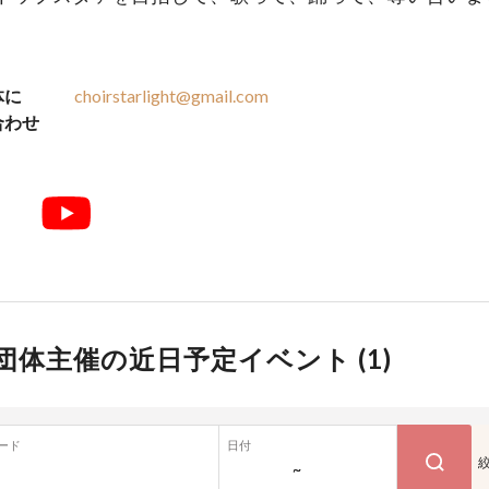
体に
choirstarlight@gmail.com
合わせ
団体主催の近日予定イベント (
1
)
ード
日付
~