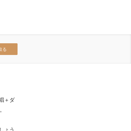
取る
唱＋ダ
。
しょう