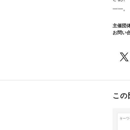
――。
主催団
お問い
この
キーワ