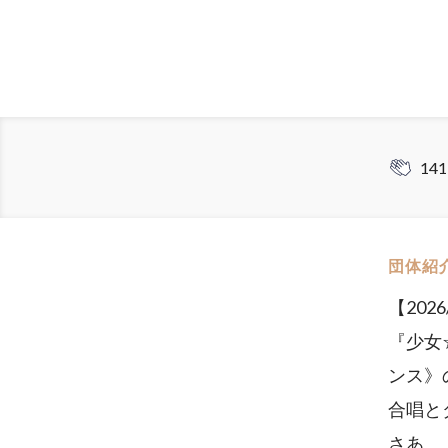
141
団体紹
【202
『少女
ンス》
合唱と
さあ、