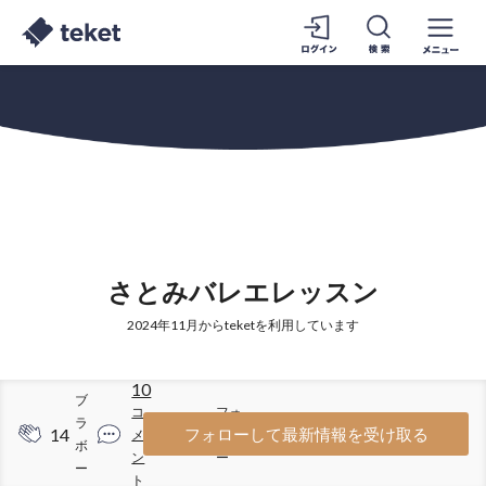
さとみバレエレッスン
2024年11月からteketを利用しています
10
ブ
コ
フォ
ラ
14
27
フォローして最新情報を受け取る
メ
ロワ
ボ
ン
ー
ー
ト