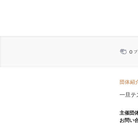
0
ブ
団体紹
一旦テ
主催団
お問い