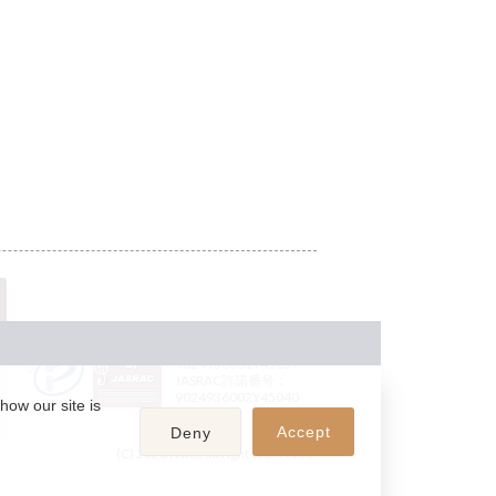
JASRAC許諾番号：
9024936001Y45037
JASRAC許諾番号：
9024936002Y45040
how our site is
Accept
Deny
(C) 2026 teket. all rights reserved.