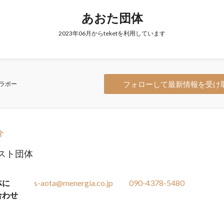
あおた団体
2023年06月からteketを利用しています
フォローして最新情報を受け
ラボー
介
スト団体
体に
s-aota@menergia.co.jp
090-4378-5480
合わせ