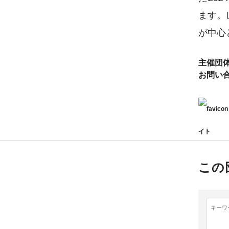
ます。
が中心
主催団
お問い
イト
この
キーワ