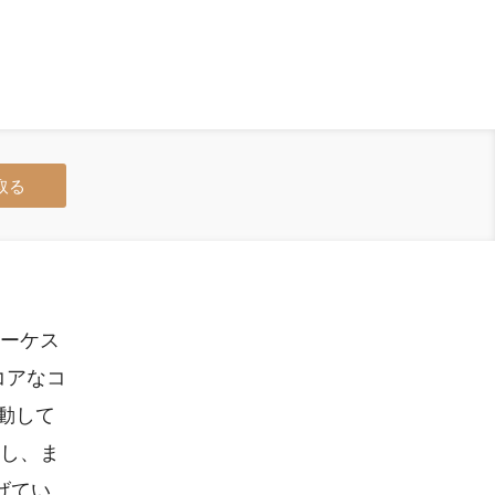
取る
オーケス
コアなコ
動して
大し、ま
げてい