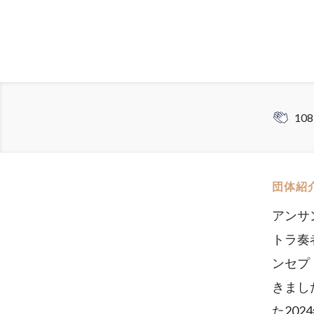
108
団体紹
アンサ
トラ奏
ンセプ
きまし
た20