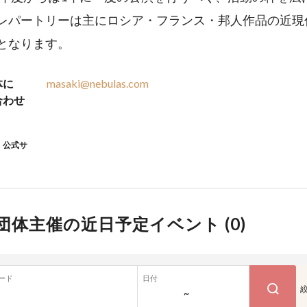
レパートリーは主にロシア・フランス・邦人作品の近現
となります。
体に
masaki@nebulas.com
合わせ
公式サ
団体主催の近日予定イベント (
0
)
ード
日付
~