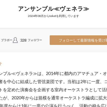
アンサンブル≪ヴェネラ≫
2024年08月からteketを利用しています
328
フォローして最新情報を受け
ブラボー
フォロワー
介
ンブル≪ヴェネラ≫は、2014年に都内のアマチュア・
者を中心に結成した管弦楽団です。当初は2年に一度、
トを定めた演奏会を企画する室内オーケストラとして活
たが、2020年からは規模を通常オーケストラ編成に拡
24年度からは1年に一度の公演を行うべく、活動の枠を広