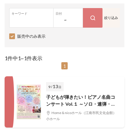
キーワード
日付
絞り込み
~
販売中のみ表示
1件中1~1件表示
1
13
9 /
日
子どもが弾きたい！ピアノ名曲コ
ンサート Vol.１ ～ソロ・連弾・二
台ピアノ～
Home＆nicoホール（江南市民文化会館）
小ホール