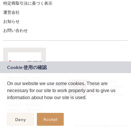
特定商取引法に基づく表示
運営会社
お知らせ
お問い合わせ
本サービスは、NTT
JASRAC許諾番号：
On our website we use some cookies. These are
ドコモグループの新
9024936001Y45037
規事業創出プログラ
necessary for our site to work properly and to give us
JASRAC許諾番号：
ム「docomo
9024936002Y45040
information about how our site is used.
STARTUP」を通じて
企画され、株式会社
teketにより運営され
ています。
Accept
Deny
(C) 2026 teket. all rights reserved.