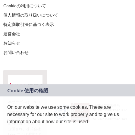
Cookieの利用について
個人情報の取り扱いについて
特定商取引法に基づく表示
運営会社
お知らせ
お問い合わせ
本サービスは、NTT
JASRAC許諾番号：
On our website we use some cookies. These are
ドコモグループの新
9024936001Y45037
規事業創出プログラ
necessary for our site to work properly and to give us
JASRAC許諾番号：
ム「docomo
9024936002Y45040
information about how our site is used.
STARTUP」を通じて
企画され、株式会社
teketにより運営され