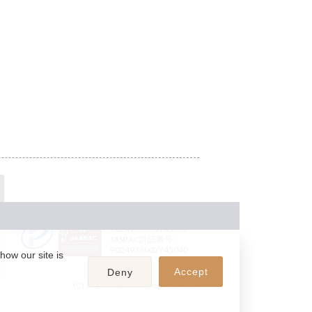
JASRAC許諾番号：
9024936001Y45037
JASRAC許諾番号：
9024936002Y45040
how our site is
Accept
Deny
(C) 2026 teket. all rights reserved.