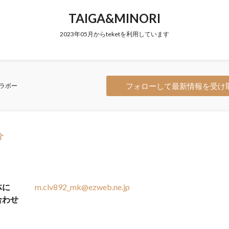
TAIGA&MINORI
2023年05月からteketを利用しています
フォローして最新情報を受け
ラボー
介
体に
m.clv892_mk@ezweb.ne.jp
合わせ