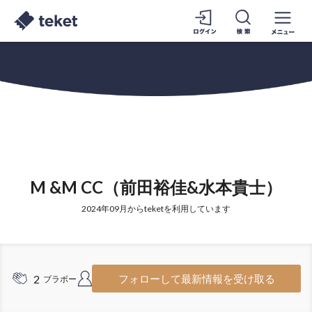
M &M CC（前田裕佳&水本貴士）
2024年09月からteketを利用しています
2
8
フォローして最新情報を受け取る
ブラボー
フォロワー