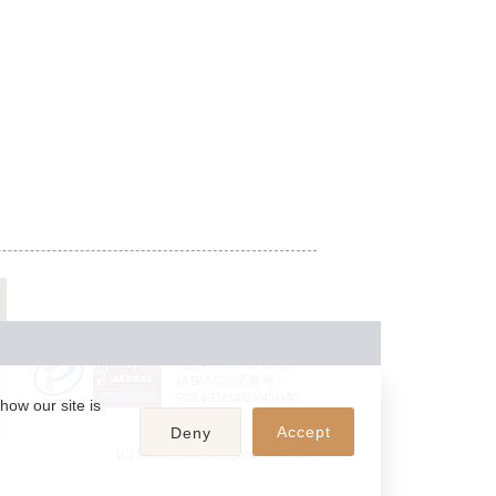
JASRAC許諾番号：
9024936001Y45037
JASRAC許諾番号：
9024936002Y45040
how our site is
Accept
Deny
(C) 2026 teket. all rights reserved.