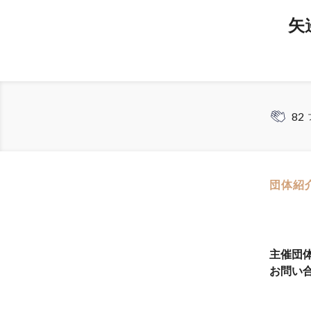
矢
82
団体紹
主催団
お問い