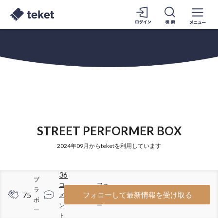
STREET PERFORMER BOX
2024年09月からteketを利用しています
36
ブ
コ
フォ
ラ
75
63
フォローして最新情報を受け取る
メ
ロワ
ボ
ン
ー
ー
ト