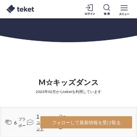
M☆キッズダンス
2022年02月からteketを利用しています
1
フォ
ブラ
6
1
フォローして最新情報を受け取る
コメ
ロワ
ボー
ント
ー