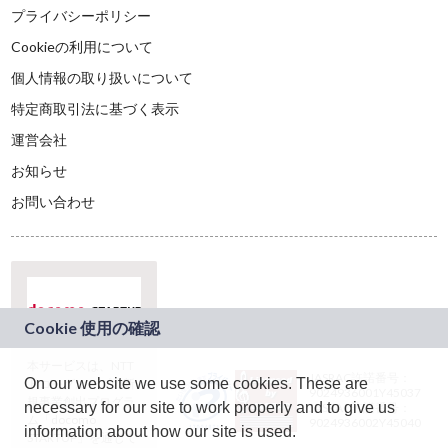
プライバシーポリシー
Cookieの利用について
個人情報の取り扱いについて
特定商取引法に基づく表示
運営会社
お知らせ
お問い合わせ
本サービスは、NTT
JASRAC許諾番号：
On our website we use some cookies. These are
ドコモグループの新
9024936001Y45037
規事業創出プログラ
necessary for our site to work properly and to give us
JASRAC許諾番号：
ム「docomo
9024936002Y45040
information about how our site is used.
STARTUP」を通じて