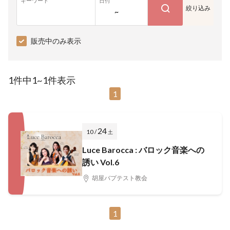
キーワード
日付
絞り込み
~
販売中のみ表示
1件中1~1件表示
1
24
10 /
土
Luce Barocca : バロック音楽への
誘い Vol.6
胡屋バプテスト教会
1