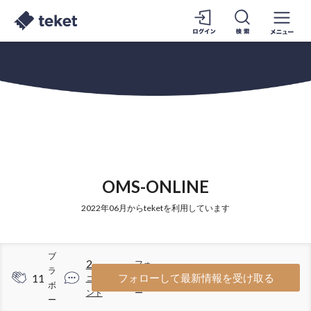
OMS-ONLINE
2022年06月からteketを利用しています
ブ
2
フォ
ラ
11
5
フォローして最新情報を受け取る
コメ
ロワ
ボ
ント
ー
ー