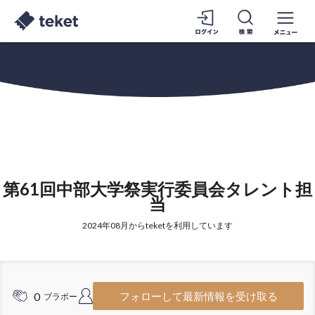
第61回中部大学祭実行委員会タレント担
当
2024年08月からteketを利用しています
0
3
フォローして最新情報を受け取る
ブラボー
フォロワー