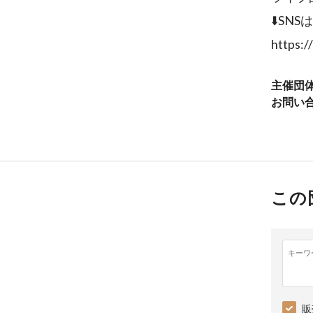
⬇️SNS
https:
主催団
お問い
この
キーワ
販