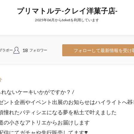
プリマトルテ-クレイ洋菓子店-
2025年06月からteketを利用しています
18
フォローして最新情報を受け
ブラボー
フォロワー
介
べられないケーキいかがですか？ /
レゼント企画やイベント出展のお知らせはハイライトへ🧸
い頃憧れたパティシエになる夢を粘土で叶えました
海道の小さなアトリエからお届けします
配信にてガチャや先行販売してます❣️