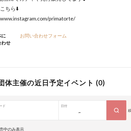
はこちら⬇️
//www.instagram.com/primatorte/
体に
お問い合わせフォーム
合わせ
団体主催の近日予定イベント (
0
)
ード
日付
~
売中のみ表示