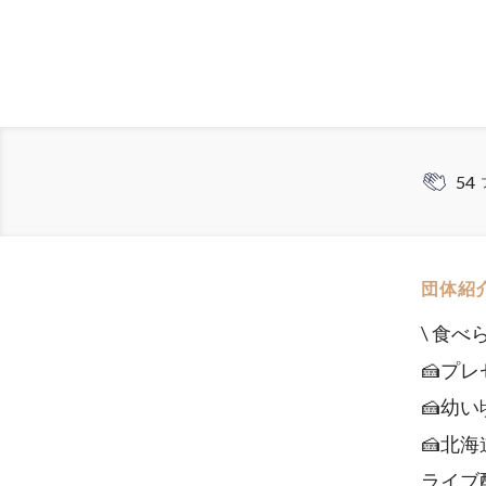
54
団体紹
\ 食
🍰プ
🍰幼
🍰北
ライブ