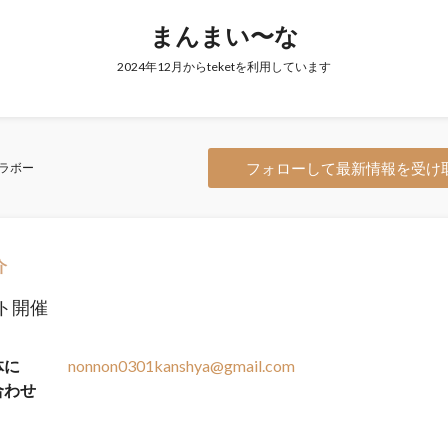
まんまい〜な
2024年12月からteketを利用しています
フォローして最新情報を受け
ラボー
介
ト開催
体に
nonnon0301kanshya@gmail.com
合わせ