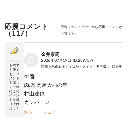
応援コメント
※各イベントページから応援コメントが
（
117
）
できます。
金井康周
2026年07月19日
(ID:289757)
イベン
ト前で
関西＆京都府ボディビル・フィットネス選手権大会
に参加
も後で
も、コ
41番
メント
を残し
肉.肉.肉屋大西の星
て一緒
にこの
村山達也
イベン
トを盛
ガンバ！☺
り上げ
よう！
返信
シェア