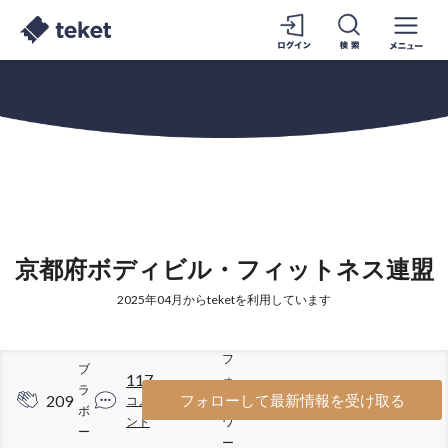
京都府ボディビル・フィットネス連盟
2025年04月からteketを利用しています
フ
ブ
117
ォ
ラ
209
322
フォローして最新情報を受け取る
コメ
ロ
ボ
ント
ワ
ー
ー