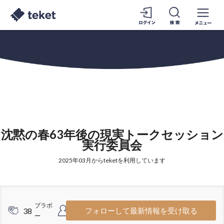
沈黙の春63年後の現実トークセッション
実行委員会
2025年03月からteketを利用しています
ブラボ
フォロワ
38
25
フォローして最新情報を受け取る
ー
ー