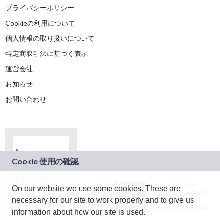
プライバシーポリシー
Cookieの利用について
個人情報の取り扱いについて
特定商取引法に基づく表示
運営会社
お知らせ
お問い合わせ
本サービスは、NTT
JASRAC許諾番号：
On our website we use some cookies. These are
ドコモグループの新
9024936001Y45037
規事業創出プログラ
necessary for our site to work properly and to give us
JASRAC許諾番号：
ム「docomo
9024936002Y45040
information about how our site is used.
STARTUP」を通じて