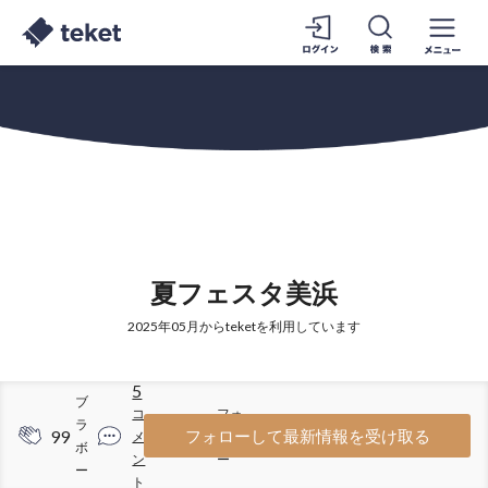
夏フェスタ美浜
2025年05月からteketを利用しています
5
ブ
コ
フォ
ラ
99
35
フォローして最新情報を受け取る
メ
ロワ
ボ
ン
ー
ー
ト