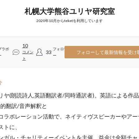
札幌大学熊谷ユリヤ研究室
2020年10月からteketを利用しています
10
ブラボ
フォロワ
33
フォローして最新情報を受け
コメン
ー
ー
ト
介
リヤ(朗読詩人,英語翻訳者/同時通訳者)。英語による作
作的翻訳/音声解釈と
コラボレーション活動で、ネイティヴスピーカーやアー
ストに、
ンガル・チャリティーイベントを主催。益金は全額チャ