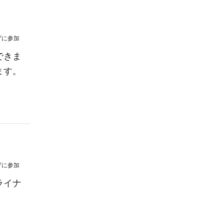
プ
に参加
できま
ます。
プ
に参加
ライナ