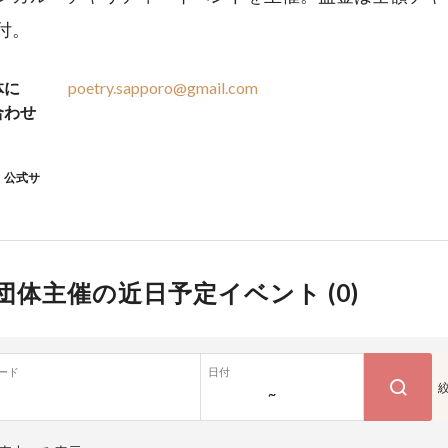
付。
体に
poetry.sapporo@gmail.com
合わせ
公式サ
団体主催の近日予定イベント (
0
)
ード
日付
~