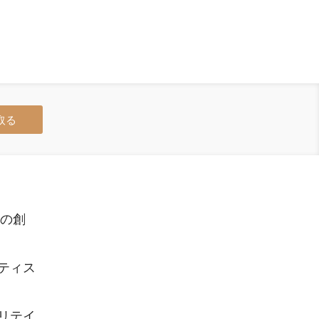
取る
品の創
ティス
リテイ