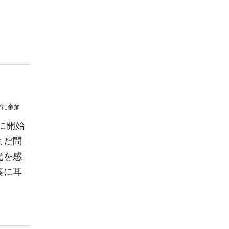
プ
に参加
に開始
まだ問
光を感
奏に耳