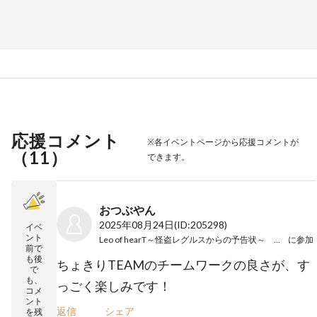
応援コメント
※各イベントページから応援コメントが
（
11
）
できます。
おつぶやん
2025年08月24日
(ID:205298)
イベ
ント
Leo of hearT～怪盗レグルスからの予告状～ ちょきり
に参加
前で
も後
ちょきりTEAMのチームワークの良さが、す
で
も、
っごく楽しみです！
コメ
ント
返信
シェア
を残