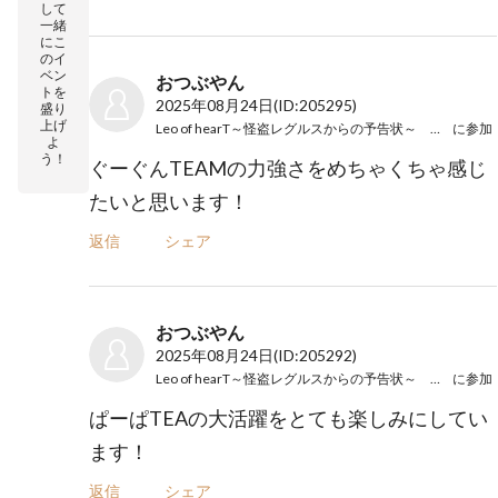
して
一緒
にこ
のイ
ベン
おつぶやん
トを
2025年08月24日
(ID:205295)
盛り
上げ
Leo of hearT～怪盗レグルスからの予告状～ ぐーぐん
に参加
よ
う！
ぐーぐんTEAMの力強さをめちゃくちゃ感じ
たいと思います！
返信
シェア
おつぶやん
2025年08月24日
(ID:205292)
Leo of hearT～怪盗レグルスからの予告状～ ぱーぱ
に参加
ぱーぱTEAの大活躍をとても楽しみにしてい
ます！
返信
シェア