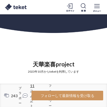
天華楽喜project
2023年10月からteketを利用しています
11
フ
ブ
コ
ォ
ラ
243
48
フォローして最新情報を受け取る
メ
ロ
ボ
ン
ワ
ー
ト
ー