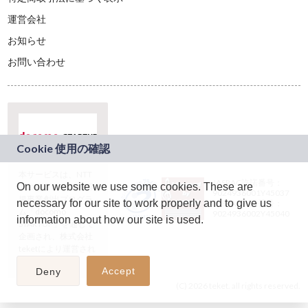
運営会社
お知らせ
お問い合わせ
本サービスは、NTT
JASRAC許諾番号：
On our website we use some cookies. These are
ドコモグループの新
9024936001Y45037
規事業創出プログラ
necessary for our site to work properly and to give us
JASRAC許諾番号：
ム「docomo
9024936002Y45040
information about how our site is used.
STARTUP」を通じて
企画され、株式会社
teketにより運営され
ています。
Accept
Deny
(C) 2026 teket. all rights reserved.