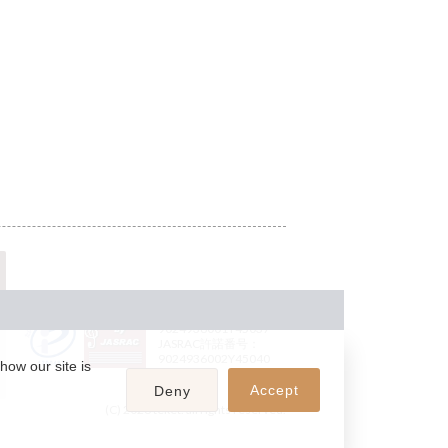
JASRAC許諾番号：
9024936001Y45037
JASRAC許諾番号：
9024936002Y45040
how our site is
Accept
Deny
(C) 2026 teket. all rights reserved.