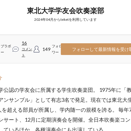
東北大学学友会吹奏楽部
2024年04月からteketを利用しています
16
ブラボ
フォロ
149
フォローして最新情報を受け
コメン
ー
ワー
ト
介
学公認の学友会に所属する学生吹奏楽団。 1975年に「
アンサンブル」として有志3名で発足。現在では東北大
0人を超える部員が所属し、学内随一の規模を誇る。 毎年
ンサート、12月に定期演奏会を開催。全日本吹奏楽コン
しているほか、各種演奏会にも出演している。