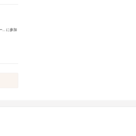
東北大学学友会吹奏楽部 サマーコンサート2024
に参加