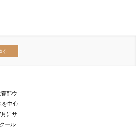
取る
教養部ウ
生を中心
7月にサ
クール