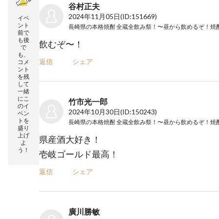
谷村正夫
2024年11月05日
(ID:151669)
イベ
ント
前で
も後
飲むぞ〜！
で
も、
返信
シェア
コメ
ント
を残
して
一緒
にこ
竹市光一郎
のイ
2024年10月30日
(ID:150243)
ベン
トを
盛り
上げ
県産酒大好き！
よ
う！
壱岐ゴールド最高！
返信
シェア
廣川勝敏