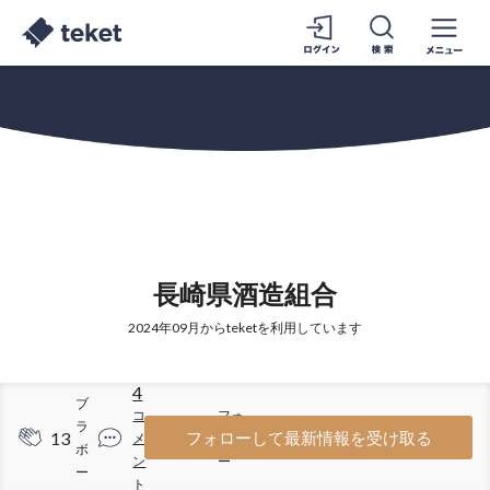
長崎県酒造組合
2024年09月からteketを利用しています
4
ブ
コ
フォ
ラ
13
31
フォローして最新情報を受け取る
メ
ロワ
ボ
ン
ー
ー
ト