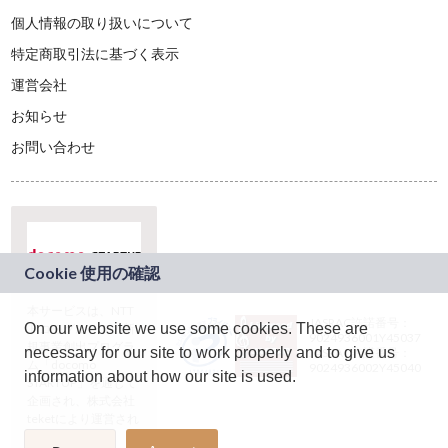
個人情報の取り扱いについて
特定商取引法に基づく表示
運営会社
お知らせ
お問い合わせ
本サービスは、NTT
JASRAC許諾番号：
On our website we use some cookies. These are
ドコモグループの新
9024936001Y45037
規事業創出プログラ
necessary for our site to work properly and to give us
JASRAC許諾番号：
ム「docomo
9024936002Y45040
information about how our site is used.
STARTUP」を通じて
企画され、株式会社
teketにより運営され
ています。