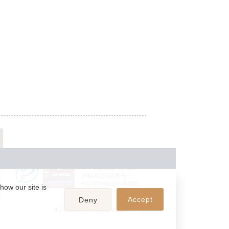
JASRAC許諾番号：
9024936001Y45037
JASRAC許諾番号：
9024936002Y45040
how our site is
Accept
Deny
(C) 2026 teket. all rights reserved.