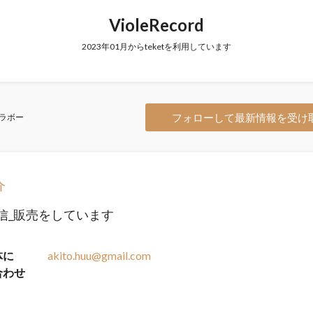
VioleRecord
2023年01月からteketを利用しています
フォローして最新情報を受け
ラボー
介
信_販売をしています
体に
akito.huu@gmail.com
合わせ