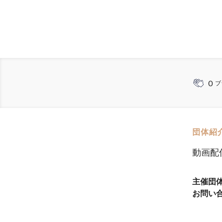
0
ブ
団体紹
動画配
主催団
お問い