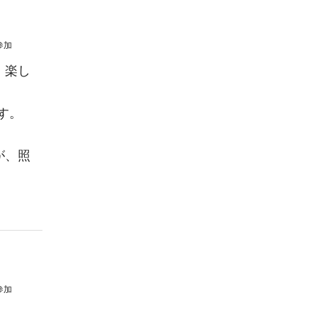
参加
、楽し
す。
が、照
参加