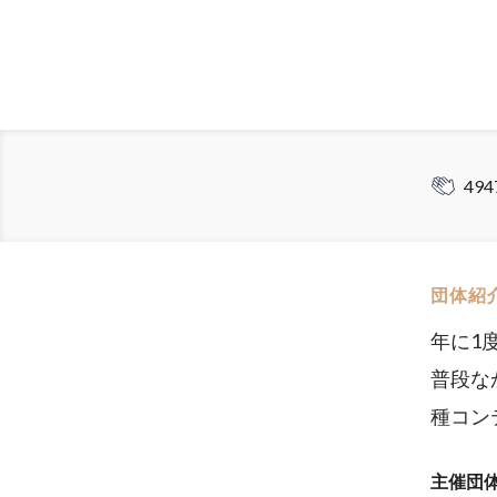
494
団体紹
年に1
普段な
種コン
主催団