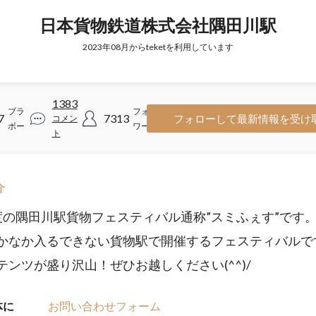
日本貨物鉄道株式会社隅田川駅
2023年08月からteketを利用しています
1383
ブラ
フォロ
7
7313
フォローして最新情報を受け
コメン
ボー
ワー
ト
介
度の隅田川駅貨物フェスティバル通称”スミふぇす”です
かなか入るできない貨物駅で開催するフェスティバルで
テンツが盛り沢山！ぜひお越しください(^^)/
体に
お問い合わせフォーム