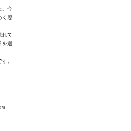
た。今
わく感
観れて
日を過
です。
参加
！