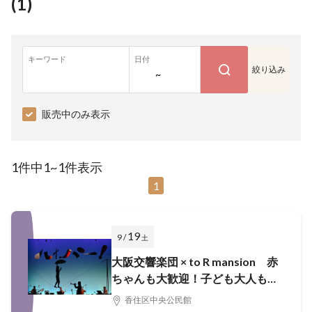
(
1
)
キーワード
日付
絞り込み
~
販売中のみ表示
1件中1~1件表示
1
19
9 /
土
大阪交響楽団 × to R mansion 赤
ちゃんも大歓迎！子ども大人も楽
しめる『ミラクルサーカスハイパ
香住区中央公民館
ー！』