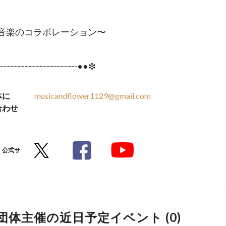
音楽のコラボレーション〜
┈┈┈┈┈┈┈┈┈┈┈┈┈┈••✼
体に
musicandflower1129@gmail.com
合わせ
公式サ
団体主催の近日予定イベント (
0
)