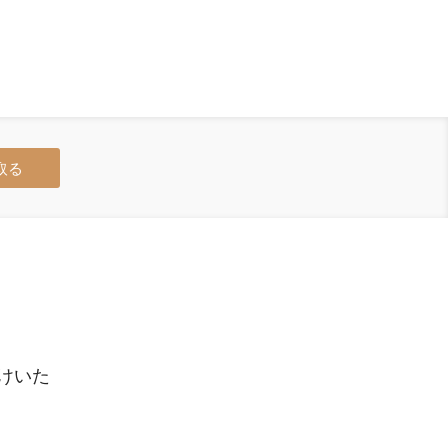
取る
けいた