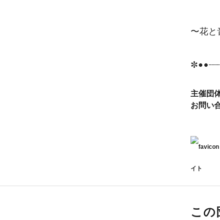
〜花と
✼••┈┈
主催団
お問い
イト
この