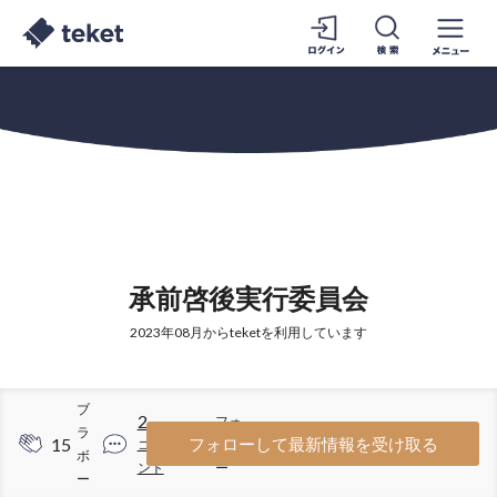
承前啓後実行委員会
2023年08月からteketを利用しています
ブ
2
フォ
ラ
15
6
フォローして最新情報を受け取る
コメ
ロワ
ボ
ント
ー
ー