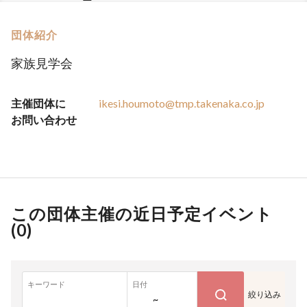
団体紹介
家族見学会
主催団体に
ikesi.houmoto@tmp.takenaka.co.jp
お問い合わせ
この団体主催の近日予定イベント
(
0
)
キーワード
日付
絞り込み
~