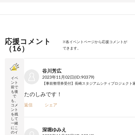
応援コメント
※各イベントページから応援コメントが
（
16
）
できます。
谷川芳広
2023年11月02日
(ID:90379)
イベ
ント
前で
も後
たのしみです！
で
も、
返信
シェア
コメ
ント
を残
して
一緒
にこ
深堀ゆみえ
のイ