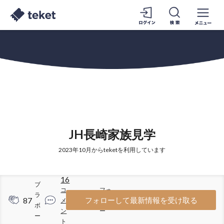
JH長崎家族見学
2023年10月からteketを利用しています
16
ブ
コ
フォ
ラ
87
81
フォローして最新情報を受け取る
メ
ロワ
ボ
ン
ー
ー
ト