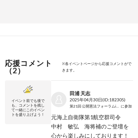
応援コメント
※各イベントページから応援コメントがで
（
2
）
きます。
田浦 天志
2025年04月30日
(ID:182305)
イベント前でも後で
も、コメントを残し
第21回 公開憲法フォーラムin鹿児島
に参加
て一緒にこのイベン
トを盛り上げよう！
元海上自衛隊第1航空群司令
中村 敏弘 海将補のご登壇を
心から楽しみにしております！