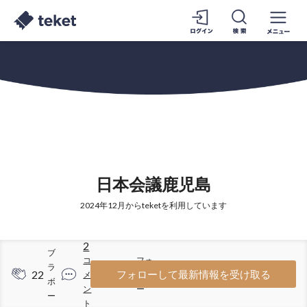
日本会議鹿児島
2024年12月からteketを利用しています
2
ブ
コ
フォ
ラ
22
19
フォローして最新情報を受け取る
メ
ロワ
ボ
ン
ー
ー
ト