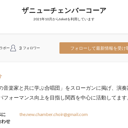
ザニューチェンバーコーア
2021年10月からteketを利用しています
3
フォローして最新情報を受け
ラボー
フォロワー
介
の音楽家と共に学ぶ合唱団」をスローガンに掲げ、演奏
パフォーマンス向上を目指し関西を中心に活動してます
体に
the.new.chamber.choir@gmail.com
合わせ