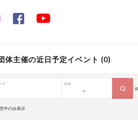
団体主催の近日予定イベント (
0
)
ード
日付
~
売中のみ表示