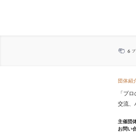
6
ブ
団体紹
「プロ
交流、
主催団
お問い