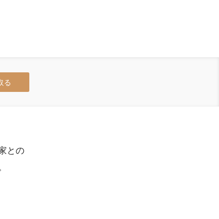
取る
家との
。