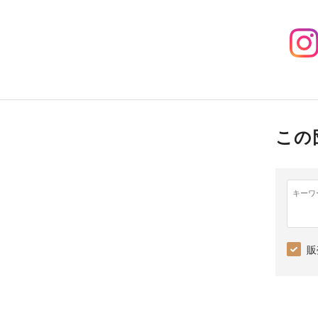
この
キーワ
販