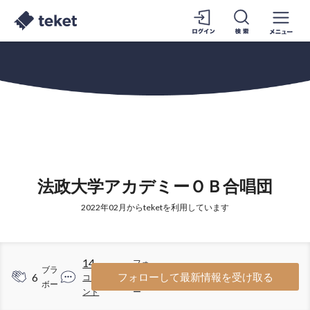
法政大学アカデミーＯＢ合唱団
2022年02月からteketを利用しています
14
フォ
ブラ
6
5
フォローして最新情報を受け取る
コメ
ロワ
ボー
ント
ー