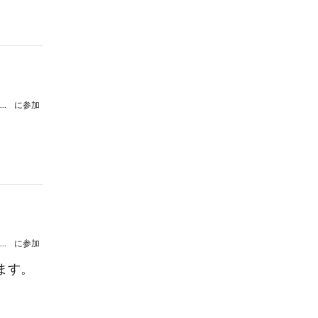
リキ・メモリアル・オーケストラ 第4回定期演奏会
に参加
。
リキ・メモリアル・オーケストラ 第4回定期演奏会
に参加
ます。