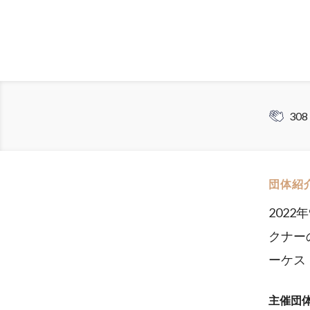
308
団体紹
202
クナー
ーケス
主催団