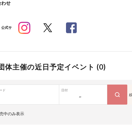
合わせ
公式サ
団体主催の近日予定イベント (
0
)
ード
日付
~
売中のみ表示