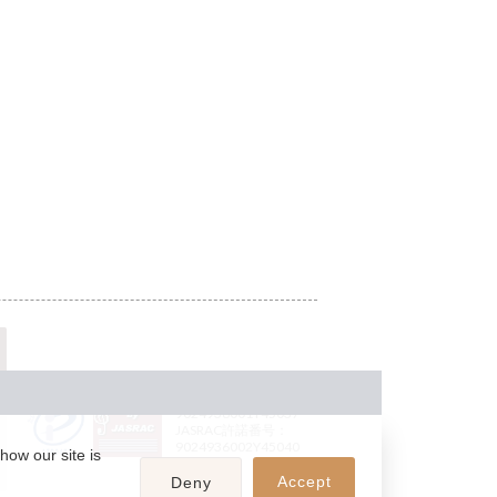
JASRAC許諾番号：
9024936001Y45037
JASRAC許諾番号：
9024936002Y45040
how our site is
Accept
Deny