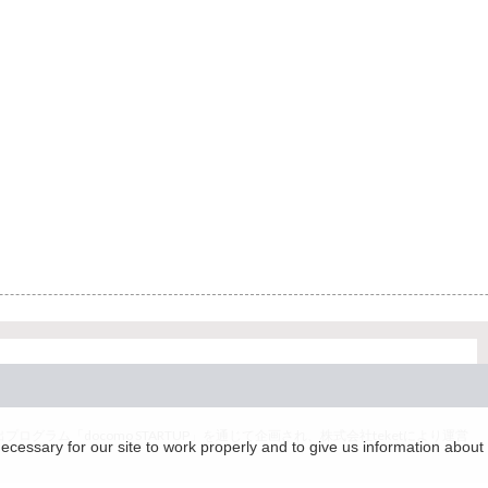
グラム「docomo STARTUP」を通じて企画され、株式会社teketにより運営
essary for our site to work properly and to give us information about 