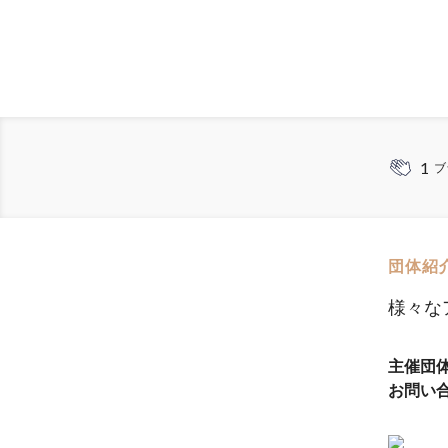
1
ブ
団体紹
様々な
主催団
お問い