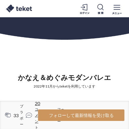
かなえ＆めぐみモダンバレエ
2022年11月からteketを利用しています
20
ブ
コ
フォ
ラ
33
78
フォローして最新情報を受け取る
メ
ロワ
ボ
ン
ー
ー
ト