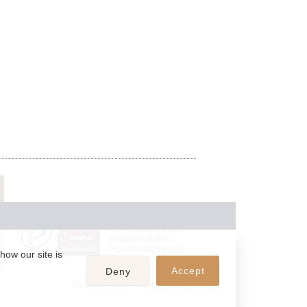
JASRAC許諾番号：
9024936001Y45037
JASRAC許諾番号：
9024936002Y45040
how our site is
Accept
Deny
(C) 2026 teket. all rights reserved.