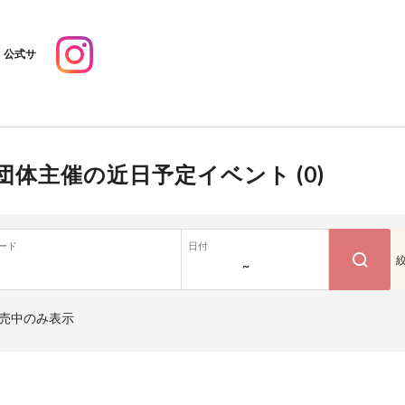
公式サ
団体主催の近日予定イベント (
0
)
ード
日付
~
売中のみ表示