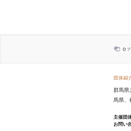
0
ブ
団体紹
群馬県
馬県、
主催団
お問い