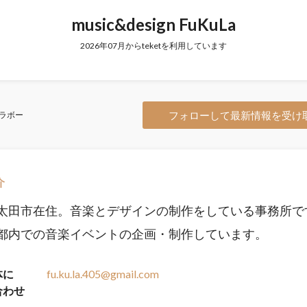
music&design FuKuLa
2026年07月からteketを利用しています
フォローして最新情報を受け
ラボー
介
太田市在住。音楽とデザインの制作をしている事務所で
都内での音楽イベントの企画・制作しています。
体に
fu.ku.la.405@gmail.com
合わせ