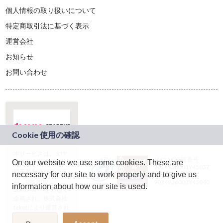
個人情報の取り扱いについて
特定商取引法に基づく表示
運営会社
お知らせ
お問い合わせ
本サービスは、NTT
JASRAC許諾番号：
On our website we use some cookies. These are
ドコモグループの新
9024936001Y45037
規事業創出プログラ
necessary for our site to work properly and to give us
JASRAC許諾番号：
ム「docomo
9024936002Y45040
information about how our site is used.
STARTUP」を通じて
企画され、株式会社
teketにより運営され
ています。