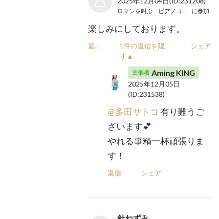
2025年12月04日
(ID:231208)
ロマンを叫ぶ ピアノコンサート
に参加
楽しみにしております。
返信
1件の返信を隠
シェア
す▲
Aming KING
主催者
2025年12月05日
(ID:231538)
@多田サトコ
有り難うご
ざいます💕
やれる事精一杯頑張りま
す！
返信
シェア
針ねずみ