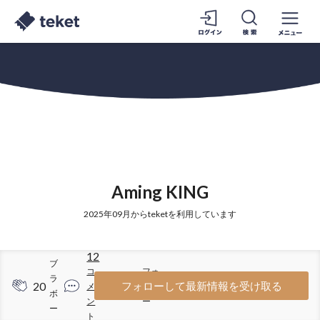
Aming KING
2025年09月からteketを利用しています
12
ブ
コ
フォ
ラ
20
62
フォローして最新情報を受け取る
メ
ロワ
ボ
ン
ー
ー
ト