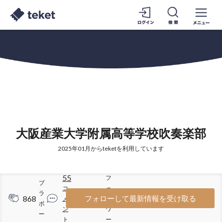
大阪産業大学附属高等学校吹奏楽部
2025年01月からteketを利用しています
55
フ
ブ
コ
ォ
ラ
868
293
フォローして最新情報を受け取る
メ
ロ
ボ
ン
ワ
ー
ト
ー